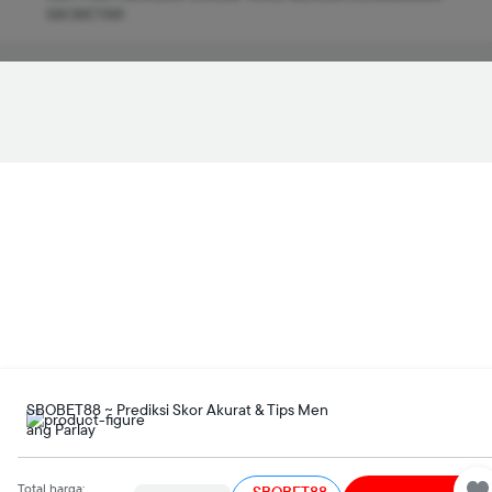
SBOBET88!
SBOBET88 ~ Prediksi Skor Akurat & Tips Men
ang Parlay
Total harga:
SBOBET88