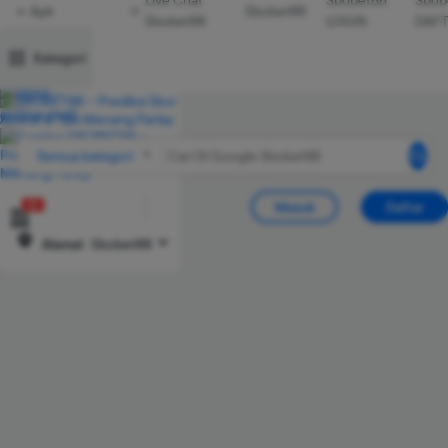
Live Chat
Sbobet88
Sbob
Apk
Sbobet88
Sbobet88
LOGIN
DAF
Sbobet88
Deskripsi
Deskripsi
Ulasan
Ulasan
Diskusi
Diskusi
Rekomendasi
Rekomendasi
PRODUK S
PRODUK S
Kategori
Semua kategori
0
Masuk
Daftar
Alamat
Sbobet88