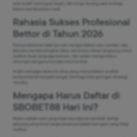
saat sudah mencapai target, dan tetap tenang saat strategi
belum membuahkan hasil.
Rahasia Sukses Profesional
Bettor di Tahun 2026
Para profesional tidak pernah mengandalkan satu sumber saja.
Mereka membandingkan data, menonton siaran langsung untuk
melihat
body language
pemain, dan selalu memperbarui
informasi mengenai kondisi internal klub.
Itulah mengapa akses ke situs yang menyediakan analisis
komprehensif menjadi sangat vital bagi kelangsungan strategi
mereka.
Mengapa Harus Daftar di
SBOBET88 Hari Ini?
Waktu adalah aset yang tidak bisa diputar kembali. Setiap
peluang yang lewat tanpa eksekusi adalah kerugian yang tidak
terlihat.